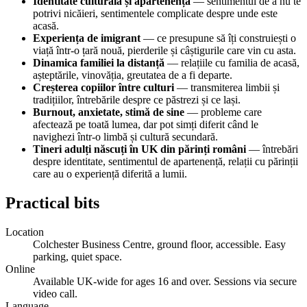
Identitate culturală și apartenență
— sentimentul de a nu te
potrivi nicăieri, sentimentele complicate despre unde este
acasă.
Experiența de imigrant
— ce presupune să îți construiești o
viață într-o țară nouă, pierderile și câștigurile care vin cu asta.
Dinamica familiei la distanță
— relațiile cu familia de acasă,
așteptările, vinovăția, greutatea de a fi departe.
Creșterea copiilor între culturi
— transmiterea limbii și
tradițiilor, întrebările despre ce păstrezi și ce lași.
Burnout, anxietate, stimă de sine
— probleme care
afectează pe toată lumea, dar pot simți diferit când le
navighezi într-o limbă și cultură secundară.
Tineri adulți născuți în UK din părinți români
— întrebări
despre identitate, sentimentul de apartenență, relații cu părinții
care au o experiență diferită a lumii.
Practical bits
Location
Colchester Business Centre, ground floor, accessible. Easy
parking, quiet space.
Online
Available UK-wide for ages 16 and over. Sessions via secure
video call.
Language