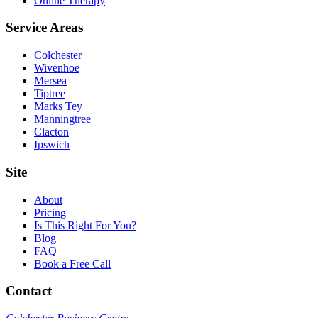
Online Therapy
Service Areas
Colchester
Wivenhoe
Mersea
Tiptree
Marks Tey
Manningtree
Clacton
Ipswich
Site
About
Pricing
Is This Right For You?
Blog
FAQ
Book a Free Call
Contact