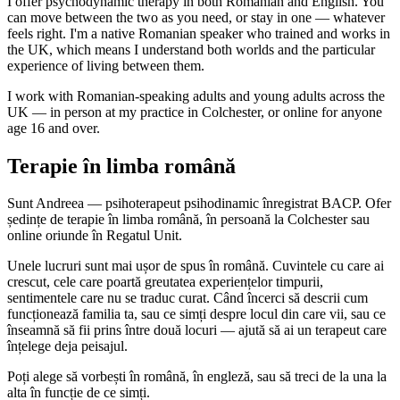
I offer psychodynamic therapy in both Romanian and English. You
can move between the two as you need, or stay in one — whatever
feels right. I'm a native Romanian speaker who trained and works in
the UK, which means I understand both worlds and the particular
experience of living between them.
I work with Romanian-speaking adults and young adults across the
UK — in person at my practice in Colchester, or online for anyone
age 16 and over.
Terapie în limba română
Sunt Andreea — psihoterapeut psihodinamic înregistrat BACP. Ofer
ședințe de terapie în limba română, în persoană la Colchester sau
online oriunde în Regatul Unit.
Unele lucruri sunt mai ușor de spus în română. Cuvintele cu care ai
crescut, cele care poartă greutatea experiențelor timpurii,
sentimentele care nu se traduc curat. Când încerci să descrii cum
funcționează familia ta, sau ce simți despre locul din care vii, sau ce
înseamnă să fii prins între două locuri — ajută să ai un terapeut care
înțelege deja peisajul.
Poți alege să vorbești în română, în engleză, sau să treci de la una la
alta în funcție de ce simți.