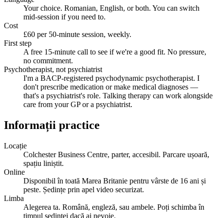
Your choice. Romanian, English, or both. You can switch
mid-session if you need to.
Cost
£60 per 50-minute session, weekly.
First step
A free 15-minute call to see if we're a good fit. No pressure,
no commitment.
Psychotherapist, not psychiatrist
I'm a BACP-registered psychodynamic psychotherapist. I
don't prescribe medication or make medical diagnoses —
that's a psychiatrist's role. Talking therapy can work alongside
care from your GP or a psychiatrist.
Informații practice
Locație
Colchester Business Centre, parter, accesibil. Parcare ușoară,
spațiu liniștit.
Online
Disponibil în toată Marea Britanie pentru vârste de 16 ani și
peste. Ședințe prin apel video securizat.
Limba
Alegerea ta. Română, engleză, sau ambele. Poți schimba în
timpul ședinței dacă ai nevoie.