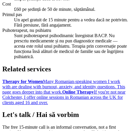
Cost
£60 pe ședință de 50 de minute, săptămânal.
Primul pas
Un apel gratuit de 15 minute pentru a vedea dacă ne potrivim.
Fără presiune, fără angajament.
Psihoterapeut, nu psihiatru
Sunt psihoterapeut psihodinamic înregistrat BACP. Nu
prescriu medicamente și nu pun diagnostice medicale —
acesta este rolul unui psihiatru. Terapia prin conversație poate
funcționa însă alături de medicul de familie sau de îngrijirea
psihiatrică.
Related services
Therapy for Women
Many Romanian-speaking women I work
with are dealing with burnout, anxiety, and identity questions. This
page goes deeper into that work.
Online Therapy
If you're not near
Colchester, I offer online sessions in Romanian across the UK for
clients aged 16 and over.
Let's talk / Hai să vorbim
The free 15-minute call is an informal conversation, not a first